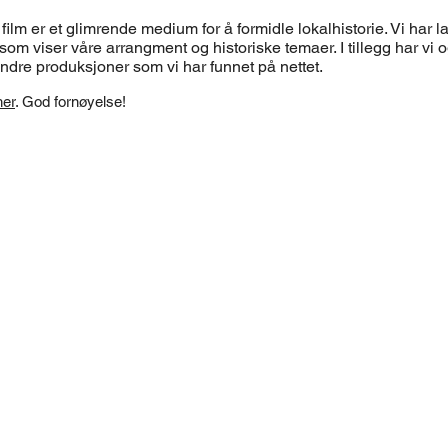
film er et glimrende medium for å formidle lokalhistorie. Vi har lag
om viser våre arrangment og historiske temaer. I tillegg har vi og
andre produksjoner som vi har funnet på nettet.
her
. God fornøyelse!