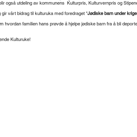
t blir også utdeling av kommunens Kulturpris, Kulturvernpris og Stipen
 gir vårt bidrag til kulturuka med foredraget "
Jødiske barn under krige
om hvordan familien hans prøvde å hjelpe jødiske barn fra å bli deport
nende Kulturuke!