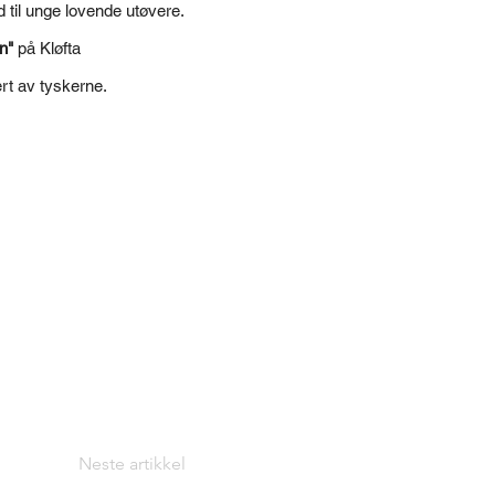
d til unge lovende utøvere.
n"
på Kløfta
ert av tyskerne.
Neste artikkel