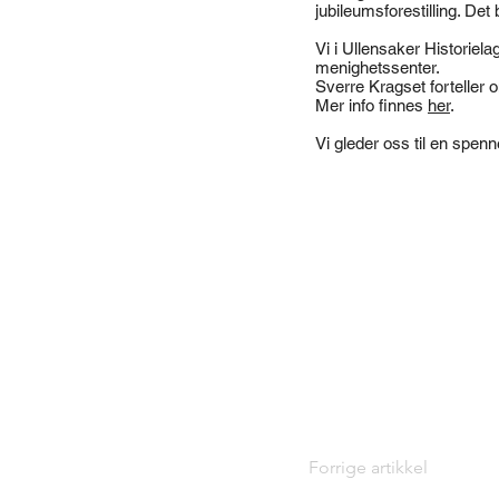
jubileumsforestilling. De
Vi i Ullensaker Historielag
menighetssenter.
Sverre Kragset forteller 
Mer info finnes
her
.
Vi gleder oss til en spen
Forrige artikkel