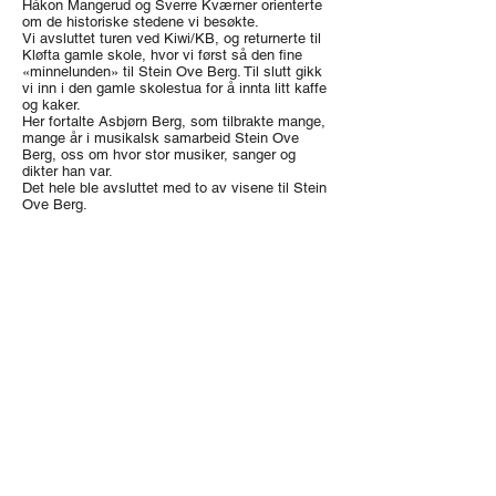
Håkon Mangerud og Sverre Kværner orienterte
om de historiske stedene vi besøkte.
Vi avsluttet turen ved Kiwi/KB, og returnerte til
Kløfta gamle skole, hvor vi først så den fine
«minnelunden» til Stein Ove Berg. Til slutt gikk
vi inn i den gamle skolestua for å innta litt kaffe
og kaker.
Her fortalte Asbjørn Berg, som tilbrakte mange,
mange år i musikalsk samarbeid Stein Ove
Berg, oss om hvor stor musiker, sanger og
dikter han var.
Det hele ble avsluttet med to av visene til Stein
Ove Berg.
Forrige artikkel
Neste artikkel