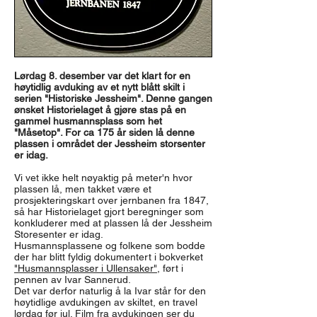
Lørdag 8. desember var det klart for en
høytidlig avduking av et nytt blått skilt i
serien "Historiske Jessheim". Denne gangen
ønsket Historielaget å gjøre stas på en
gammel husmannsplass som het
"Måsetop". For ca 175 år siden lå denne
plassen i området der Jessheim storsenter
er idag.
Vi vet ikke helt nøyaktig på meter'n hvor
plassen lå, men takket være et
prosjekteringskart over jernbanen fra 1847,
så har Historielaget gjort beregninger som
konkluderer med at plassen lå der Jessheim
Storesenter er idag.
Husmannsplassene og folkene som bodde
der har blitt fyldig dokumentert i bokverket
"Husmannsplasser i Ullensaker"
, ført i
pennen av Ivar Sannerud.
Det var derfor naturlig å la Ivar står for den
høytidlige avdukingen av skiltet, en travel
lørdag før jul. Film fra avdukingen ser du