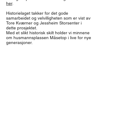
her
.
Historielaget takker for det gode
samarbeidet og velvilligheten som er vist av
Tore Kværner og Jessheim Storsenter i
dette prosjektet.
Med et slikt historisk skilt holder vi minnene
om husmannsplassen Måsetop i live for nye
generasjoner.
Forrige artikkel
Neste artikkel