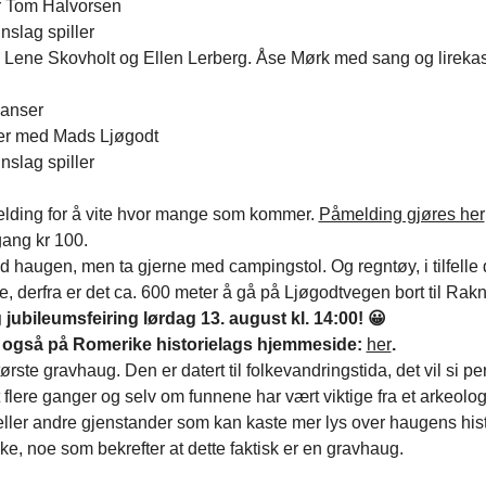
r Tom Halvorsen
slag spiller
d Lene Skovholt og Ellen Lerberg. Åse Mørk med sang og lireka
danser
er med Mads Ljøgodt
slag spiller
ding for å vite hvor mange som kommer. 
Påmelding gjøres her
gang kr 100.
ed haugen, men ta gjerne med campingstol. Og regntøy, i tilfelle 
, derfra er det ca. 600 meter å gå på Ljøgodtvegen bort til Rak
jubileumsfeiring lørdag 13. august kl. 14:00! 😀
 også på Romerike historielags hjemmeside: 
her
.
ørste gravhaug. Den er datert til folkevandringstida, det vil si 
 flere ganger og selv om funnene har vært viktige fra et arkeologi
eller andre gjenstander som kan kaste mer lys over haugens histo
ke, noe som bekrefter at dette faktisk er en gravhaug.