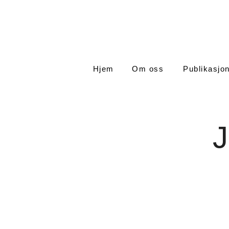
Hjem
Om oss
Publikasjo
J