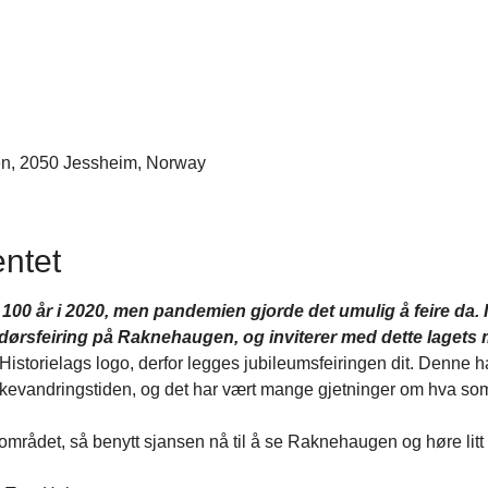
n, 2050 Jessheim, Norway
ntet
100 år i 2020, men pandemien gjorde det umulig å feire da. I 
ndørsfeiring på Raknehaugen, og inviterer med dette lagets
torielags logo, derfor legges jubileumsfeiringen dit. Denne hau
lkevandringstiden, og det har vært mange gjetninger om hva som 
området, så benytt sjansen nå til å se Raknehaugen og høre litt