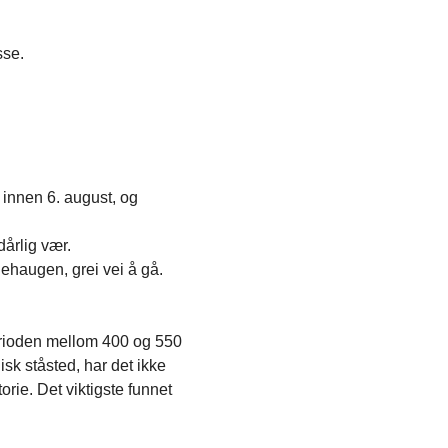
sse.
 innen 6. august, og 
dårlig vær.
nehaugen, grei vei å gå.
perioden mellom 400 og 550 
sk ståsted, har det ikke 
rie. Det viktigste funnet 