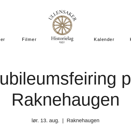
ner
Filmer
Kalender
ubileumsfeiring 
Raknehaugen
lør. 13. aug.
  |  
Raknehaugen