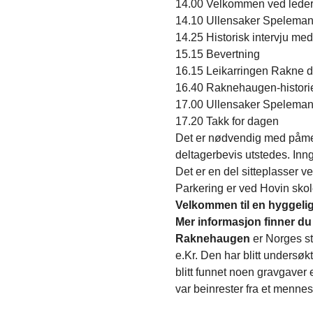
14.00 Velkommen ved lede
14.10 Ullensaker Spelemann
14.25 Historisk intervju me
15.15 Bevertning
16.15 Leikarringen Rakne 
16.40 Raknehaugen-histori
17.00 Ullensaker Spelemann
17.20 Takk for dagen
Det er nødvendig med påmel
deltagerbevis utstedes. Inn
Det er en del sitteplasser v
Parkering er ved Hovin skole
Velkommen til en hyggelig 
Mer informasjon finner du
Raknehaugen 
er Norges st
e.Kr. Den har blitt undersøkt
blitt funnet noen gravgaver 
var beinrester fra et mennes