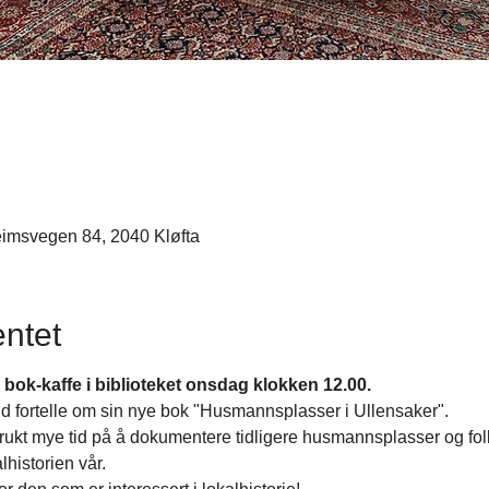
eimsvegen 84, 2040 Kløfta
ntet
til bok-kaffe i biblioteket onsdag klokken 12.00.
rud fortelle om sin nye bok "Husmannsplasser i Ullensaker".
rukt mye tid på å dokumentere tidligere husmannsplasser og folk 
alhistorien vår.