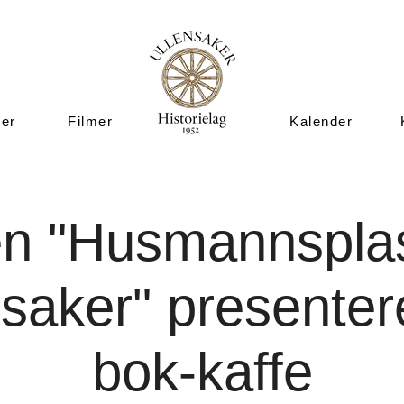
ner
Filmer
Kalender
n "Husmannsplas
nsaker" presenter
bok-kaffe