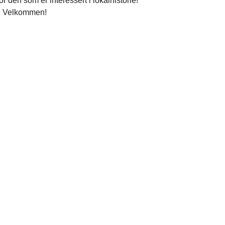
or den som er interessert i lokalhistorie!
g. Velkommen!