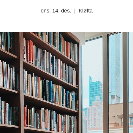
ons. 14. des.
  |  
Kløfta