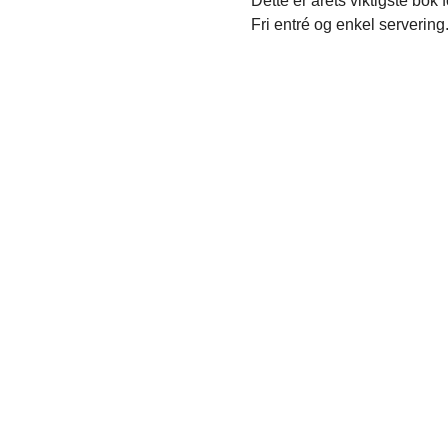
Dette er årets viktigste bok f
Fri entré og enkel serverin