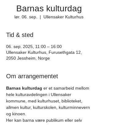
Barnas kulturdag
lør. 06. sep.
  |  
Ullensaker Kulturhus
Tid & sted
06. sep. 2025, 11:00 – 16:00
Ullensaker Kulturhus, Furusethgata 12,
2050 Jessheim, Norge
Om arrangementet
Barnas kulturdag
 er et samarbeid mellom 
hele kulturavdelingen i Ullensaker 
kommune, med kulturhuset, biblioteket, 
allmen kultur, kulturskolen, kulturminnevern 
og kinoen.
Her kan barna være publikum eller selv 
prøve seg på ulike kunst- og kulturuttrykk. 