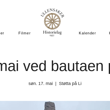
ner
Filmer
Kalender
mai ved bautaen 
søn. 17. mai
  |  
Støtta på Li